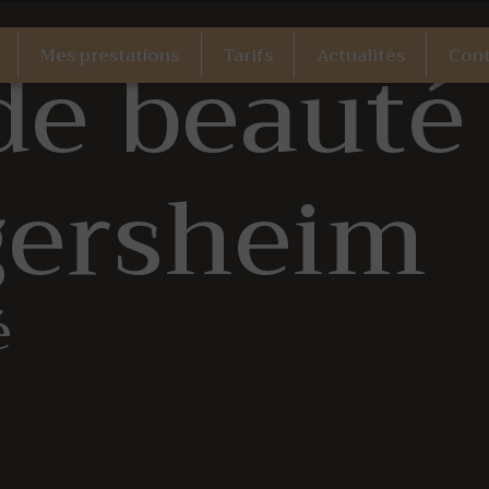
 de beauté
Mes prestations
Tarifs
Actualités
Cont
gersheim
é