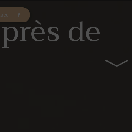
 près de
act