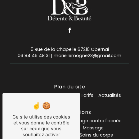
5 Rue de la Chapelle 67210 Obernai
06 84 46 48 31
|
marie.lemogne23@gmail.com
Plan du site
Accueil
Mes prestations
Tarifs
Actualités
Nos prestations
Ce site utilise des cookies
Institut de beauté
soin visage contre l'acnée
et vous donne le contrôle
Salon de massage
Massage
sur ceux que vous
souhaitez activer
carte ou bon cadeau
Soins du corps