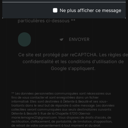
Ne plus afficher ce message
En cochant cette case, j'accepte les conditions
particulières ci-dessous **
ENVOYER
Ce site est protégé par reCAPTCHA. Les
règles de
confidentialité
et les
conditions d'utilisation
de
Google s'appliquent.
** Les données personnelles communiquées sont nécessaires aux
fins de vous contacter et sont enregistrées dans un fichier
informatisé. Elles sont destinées à Détente & Beauté et ses sous-
traitants dans le seul but de répondre à votre message. Les données
collectées seront communiquées aux seuls destinataires suivants:
Détente & Beauté 5 Rue de la Chapelle 67210 Obernai
marie.lemogne23@gmail.com. Vous disposez de droits d’accès, de
rectification, d’effacement, de portabilité, de limitation, d’opposition,
de retrait de votre consentement à tout moment et du droit