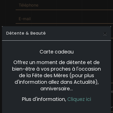
×
Détente & Beauté
Carte cadeau
Offrez un moment de détente et de
bien-être à vos proches à l'occasion
de la Fête des Mères (pour plus
d'information allez dans Actualité),
anniversaire...
Vous n'êtes pas un robot, veuillez répondre à cett
question : combien font deux plus six ?
Plus d'information,
Cliquez ici