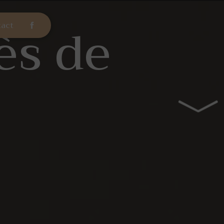
ès de
act