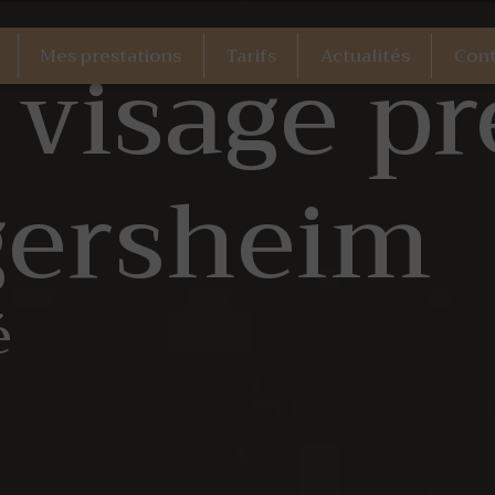
 visage pr
Mes prestations
Tarifs
Actualités
Cont
gersheim
é