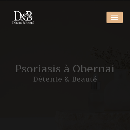
Panneau de gestion des cookies
Psoriasis à Obernai
Détente & Beauté