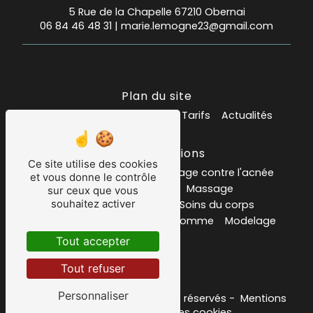
5 Rue de la Chapelle 67210 Obernai
06 84 46 48 31
|
marie.lemogne23@gmail.com
Plan du site
Accueil
Mes prestations
Tarifs
Actualités
Nos prestations
Ce site utilise des cookies
Institut de beauté
soin visage contre l'acnée
et vous donne le contrôle
Salon de massage
Massage
sur ceux que vous
souhaitez activer
carte ou bon cadeau
Soins du corps
Soins du visage
Epilation homme
Modelage
Psoriasis
Tout accepter
Tout refuser
Personnaliser
©
Vistalid
- 2026 - Tous droits réservés -
Mentions
légales
-
Gestion des cookies