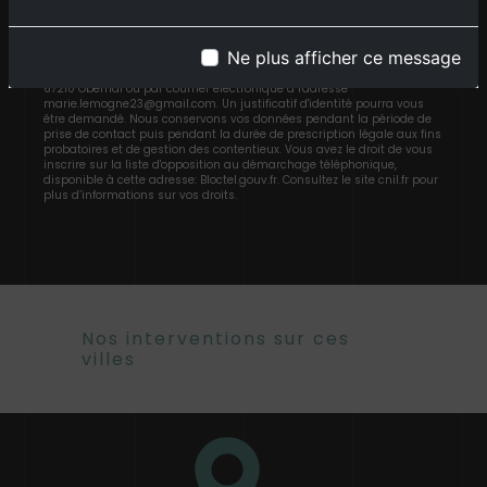
rectification, d’effacement, de portabilité, de limitation, d’opposition,
de retrait de votre consentement à tout moment et du droit
d’introduire une réclamation auprès d’une autorité de contrôle, ainsi
Ne plus afficher ce message
que d’organiser le sort de vos données post-mortem. Vous pouvez
exercer ces droits par voie postale à l'adresse 5 Rue de la Chapelle
67210 Obernai ou par courrier électronique à l'adresse
marie.lemogne23@gmail.com. Un justificatif d'identité pourra vous
être demandé. Nous conservons vos données pendant la période de
prise de contact puis pendant la durée de prescription légale aux fins
probatoires et de gestion des contentieux. Vous avez le droit de vous
inscrire sur la liste d'opposition au démarchage téléphonique,
disponible à cette adresse:
Bloctel.gouv.fr
. Consultez le site cnil.fr pour
plus d’informations sur vos droits.
Nos interventions sur ces
villes