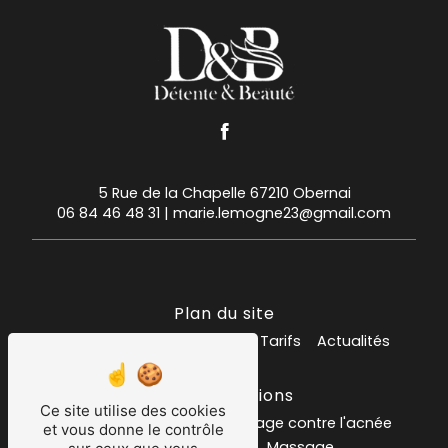
5 Rue de la Chapelle 67210 Obernai
06 84 46 48 31
|
marie.lemogne23@gmail.com
Plan du site
Accueil
Mes prestations
Tarifs
Actualités
Nos prestations
Ce site utilise des cookies
Institut de beauté
soin visage contre l'acnée
et vous donne le contrôle
Salon de massage
Massage