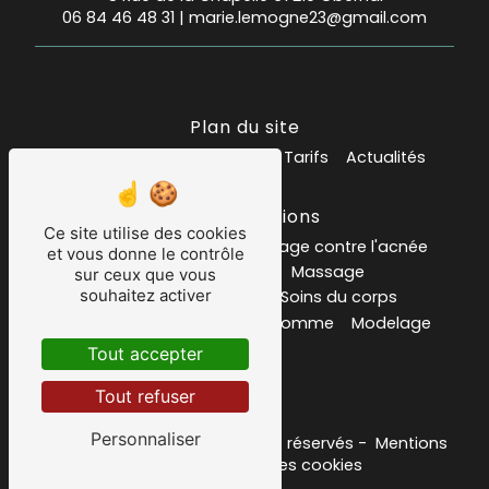
06 84 46 48 31
|
marie.lemogne23@gmail.com
Plan du site
Accueil
Mes prestations
Tarifs
Actualités
Nos prestations
Ce site utilise des cookies
Institut de beauté
soin visage contre l'acnée
et vous donne le contrôle
Salon de massage
Massage
sur ceux que vous
souhaitez activer
carte ou bon cadeau
Soins du corps
Soins du visage
Epilation homme
Modelage
Psoriasis
Tout accepter
Tout refuser
Personnaliser
©
Vistalid
- 2026 - Tous droits réservés -
Mentions
légales
-
Gestion des cookies