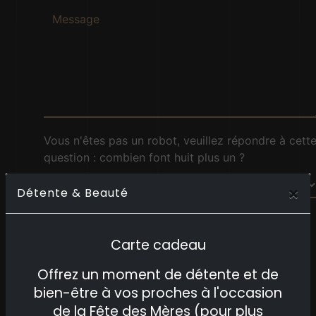
Vous n'êtes pas un robot, veuillez répondre à cett
question : combien font huit plus un ?
×
Détente & Beauté
En cochant cette case, j'accepte les conditions
Carte cadeau
particulières ci-dessous **
Offrez un moment de détente et de
bien-être à vos proches à l'occasion
ENVOYER
de la Fête des Mères (pour plus