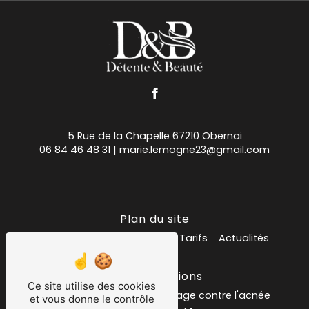
5 Rue de la Chapelle 67210 Obernai
06 84 46 48 31
|
marie.lemogne23@gmail.com
Plan du site
Accueil
Mes prestations
Tarifs
Actualités
Nos prestations
Ce site utilise des cookies
Institut de beauté
soin visage contre l'acnée
et vous donne le contrôle