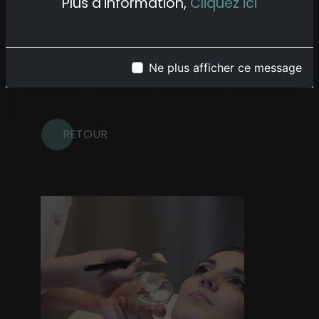
Vous souhaitez un rendez-vous ?
Plus d'information,
Cliquez ici
Contactez Marie chez Détente &
Beauté située au 5 rue de la
Chapelle à Obernai, à deux pas de
Ne plus afficher ce message
la Mairie.
RETOUR