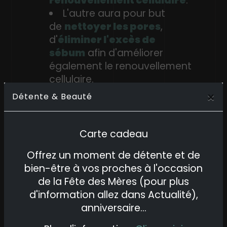
renouvellement cellulaire
.
L'autre aura pour but
de
nettoyer les pores
,
d'
éliminer l'excès de
sébum
afin d'améliorer
également le renouvellement
cellulaire.
×
Détente & Beauté
C'est ensuite la phase de
traitement avec l'application de
crèmes par le massage et la pose
Carte cadeau
d'un masque approprié pour faire
pénétrer les principes actifs. Et
Offrez un moment de détente et de
voilà, pour finir nous appliquerons
bien-être à vos proches à l'occasion
des
crèmes spéciales pour le
de la Fête des Mères (pour plus
contour des yeux
dans le but de
d'information allez dans Actualité),
parfaire votre regard.
anniversaire...