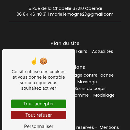
5 Rue de la Chapelle 67210 Obernai
06 84 46 48 31
|
marie.lemogne23@gmail.com
Plan du site
Accueil
Mes prestations
Tarifs
Actualités
Nos prestations
Ce site utilise des cookies
Institut de beauté
soin visage contre l'acnée
et vous donne le contrôle
Salon de massage
Massage
sur ceux que vous
souhaitez activer
carte ou bon cadeau
Soins du corps
Soins du visage
Epilation homme
Modelage
Psoriasis
Tout accepter
Tout refuser
Personnaliser
©
Vistalid
- 2026 - Tous droits réservés -
Mentions