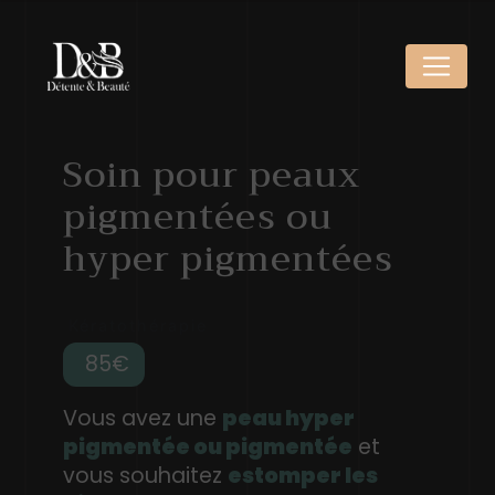
Panneau de gestion des cookies
Soin pour peaux
pigmentées ou
hyper pigmentées
Kératothérapie
85
Vous avez une
peau hyper
pigmentée ou pigmentée
et
vous souhaitez
estomper les