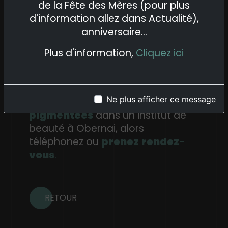
de la Fête des Mères (pour plus
de peau sur les zones pigmentées
d'information allez dans Actualité),
en la combinant avec la crème
anniversaire...
"white"
Plus d'information,
Cliquez ici
Si vous êtes convaincu par les
bienfaits de ce
soin du
visage
pour les
peaux
Ne plus afficher ce message
pigmentées ou hyper
pigmentées
dans un institut de
beauté à Obernai, alors
téléphonez ou
prenez
rendez
-
vous
.
RETOUR