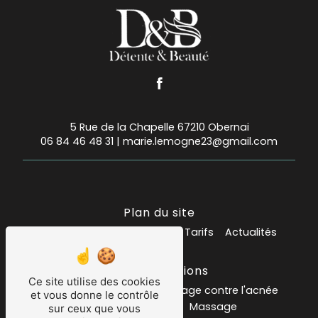
5 Rue de la Chapelle 67210 Obernai
06 84 46 48 31
|
marie.lemogne23@gmail.com
Plan du site
Accueil
Mes prestations
Tarifs
Actualités
Nos prestations
Ce site utilise des cookies
Institut de beauté
soin visage contre l'acnée
et vous donne le contrôle
Salon de massage
Massage
sur ceux que vous