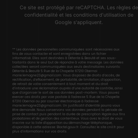
Ce site est protégé par reCAPTCHA. Les
règles de
confidentialité
et les
conditions d'utilisation
de
Google s'appliquent.
** Les données personnelles communiquées sont nécessaires aux
fins de vous contacter et sont enregistrées dans un fichier
informatisé. Elles sont destinées à Détente & Beauté et ses sous-
traitants dans le seul but de répondre à votre message. Les données
collectées seront communiquées aux seuls destinataires suivants:
Détente & Beauté 5 Rue de la Chapelle 67210 Obernai
marie.lemogne23@gmail.com. Vous disposez de droits d’accès, de
rectification, d’effacement, de portabilité, de limitation, d’opposition,
de retrait de votre consentement à tout moment et du droit
d’introduire une réclamation auprès d’une autorité de contrôle, ainsi
que d’organiser le sort de vos données post-mortem. Vous pouvez
exercer ces droits par voie postale à l'adresse 5 Rue de la Chapelle
67210 Obernai ou par courrier électronique à l'adresse
marie.lemogne23@gmail.com. Un justificatif d'identité pourra vous
être demandé. Nous conservons vos données pendant la période de
prise de contact puis pendant la durée de prescription légale aux fins
probatoires et de gestion des contentieux. Vous avez le droit de vous
inscrire sur la liste d'opposition au démarchage téléphonique,
disponible à cette adresse:
Bloctel.gouv.fr
. Consultez le site cnil.fr pour
plus d’informations sur vos droits.