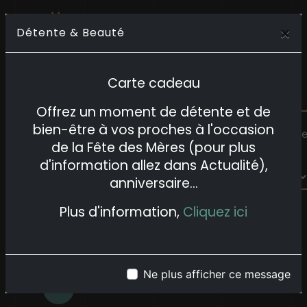
×
Détente & Beauté
Carte cadeau
Offrez un moment de détente et de
bien-être à vos proches à l'occasion
Vous n'êtes pas un robot, veuillez répondre à cett
de la Fête des Mères (pour plus
question : combien font trois plus six ?
d'information allez dans Actualité),
anniversaire...
Plus d'information,
Cliquez ici
En cochant cette case, j'accepte les conditions
particulières ci-dessous **
Ne plus afficher ce message
ENVOYER