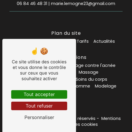
06 84 46 48 31
|
marie.lemogne23@gmail.com
Plan du site
Accueil
Mes prestations
Tarifs
Actualités
Nos prestations
Ce site utilise des cookies
Institut de beauté
soin visage contre l'acnée
et vous donne le contrôle
Salon de massage
Massage
sur ceux que vous
souhaitez activer
carte ou bon cadeau
Soins du corps
Soins du visage
Epilation homme
Modelage
Psoriasis
Tout accepter
Tout refuser
Personnaliser
©
Vistalid
- 2026 - Tous droits réservés -
Mentions
légales
-
Gestion des cookies