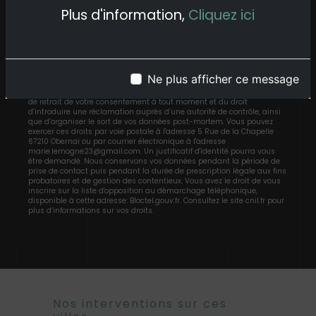
Plus d'information,
Cliquez ici
** Les données personnelles communiquées sont nécessaires aux
fins de vous contacter et sont enregistrées dans un fichier
informatisé. Elles sont destinées à Détente & Beauté et ses sous-
traitants dans le seul but de répondre à votre message. Les données
collectées seront communiquées aux seuls destinataires suivants:
Détente & Beauté 5 Rue de la Chapelle 67210 Obernai
Ne plus afficher ce message
marie.lemogne23@gmail.com. Vous disposez de droits d’accès, de
rectification, d’effacement, de portabilité, de limitation, d’opposition,
de retrait de votre consentement à tout moment et du droit
d’introduire une réclamation auprès d’une autorité de contrôle, ainsi
que d’organiser le sort de vos données post-mortem. Vous pouvez
exercer ces droits par voie postale à l'adresse 5 Rue de la Chapelle
67210 Obernai ou par courrier électronique à l'adresse
marie.lemogne23@gmail.com. Un justificatif d'identité pourra vous
être demandé. Nous conservons vos données pendant la période de
prise de contact puis pendant la durée de prescription légale aux fins
probatoires et de gestion des contentieux. Vous avez le droit de vous
inscrire sur la liste d'opposition au démarchage téléphonique,
disponible à cette adresse:
Bloctel.gouv.fr
. Consultez le site cnil.fr pour
plus d’informations sur vos droits.
Nos interventions sur ces