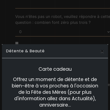
Vous n'êtes pas un robot, veuillez répondre à cett
question : combien font zéro plus trois ?
En cochant cette case, j'accepte les conditions
×
Détente & Beauté
particulières ci-dessous **
Carte cadeau
ENVOYER
Offrez un moment de détente et de
Ce site est protégé par reCAPTCHA. Les
règles de
bien-être à vos proches à l'occasion
confidentialité
et les
conditions d'utilisation
de
de la Fête des Mères (pour plus
Google s'appliquent.
d'information allez dans Actualité),
anniversaire...