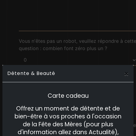
Vous n'êtes pas un robot, veuillez répondre à cett
question : combien font zéro plus un ?
×
Détente & Beauté
En cochant cette case, j'accepte les conditions
particulières ci-dessous **
Carte cadeau
Offrez un moment de détente et de
ENVOYER
bien-être à vos proches à l'occasion
de la Fête des Mères (pour plus
Ce site est protégé par reCAPTCHA. Les
règles de
d'information allez dans Actualité),
confidentialité
et les
conditions d'utilisation
de