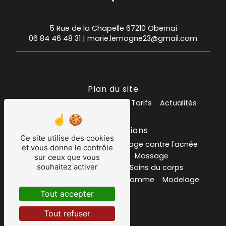
5 Rue de la Chapelle 67210 Obernai
06 84 46 48 31
|
marie.lemogne23@gmail.com
Plan du site
Accueil
Mes prestations
Tarifs
Actualités
Nos prestations
Ce site utilise des cookies
Institut de beauté
soin visage contre l'acnée
et vous donne le contrôle
Salon de massage
Massage
sur ceux que vous
souhaitez activer
carte ou bon cadeau
Soins du corps
Soins du visage
Epilation homme
Modelage
Psoriasis
Tout accepter
Tout refuser