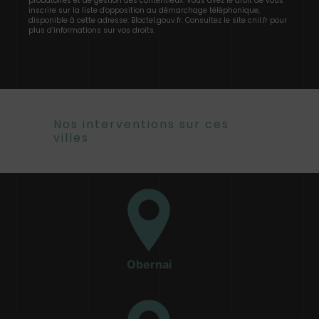
probatoires et de gestion des contentieux. Vous avez le droit de vous
inscrire sur la liste d'opposition au démarchage téléphonique,
disponible à cette adresse:
Bloctel.gouv.fr
. Consultez le site cnil.fr pour
plus d’informations sur vos droits.
Nos interventions sur ces
villes
Obernai