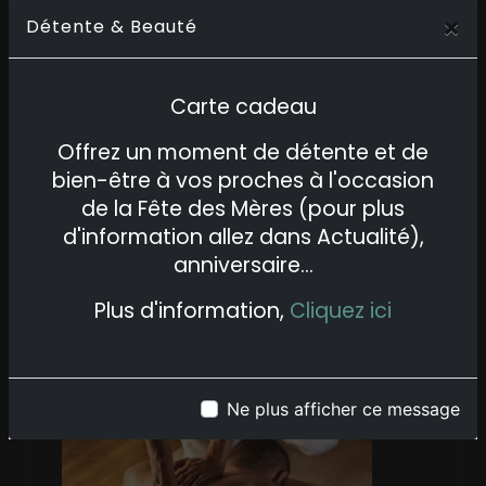
de 40 minutes ou plus aura pour
×
Détente & Beauté
effet, non seulement de dénouer
vos tensions musculaires,
de détendre votre zone
Carte cadeau
dorsale et cervicale mais
Offrez un moment de détente et de
également de vous relaxer en
bien-être à vos proches à l'occasion
améliorant votre bien-être
de la Fête des Mères (pour plus
général et ainsi retrouver votre
d'information allez dans Actualité),
vitalité.
anniversaire...
Plus d'information,
Cliquez ici
RETOUR
Ne plus afficher ce message