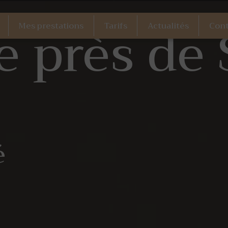
 près de 
Mes prestations
Tarifs
Actualités
Cont
é