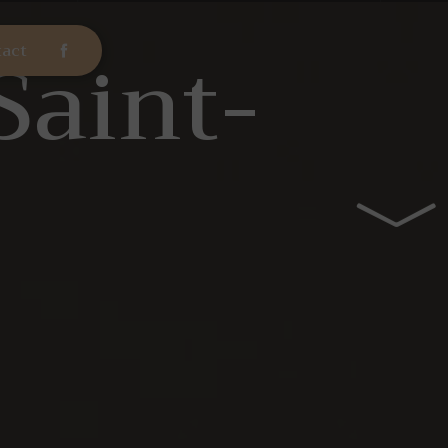
Saint-
act